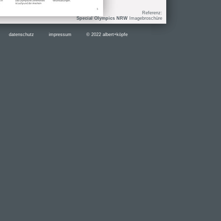
Referenz:
Special Olympics NRW
Imagebroschüre
datenschutz
impressum
© 2022 albert+köpfe