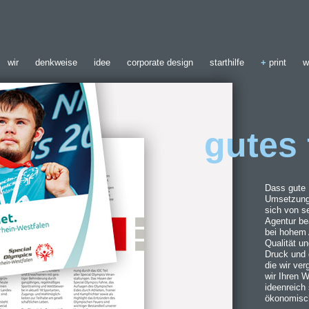
wir
denkweise
idee
corporate design
starthilfe
+
print
w
gutes 
Dass gute 
Umsetzung 
sich von se
Agentur be
bei hohem 
Qualität un
Druck und 
die wir ve
wir Ihren W
ideenreich
ökonomisc